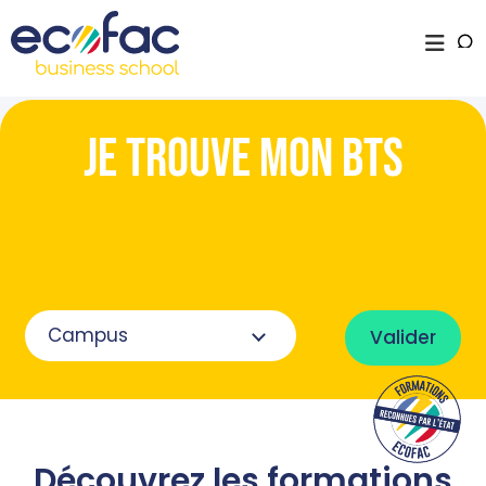
JE TROUVE Mon bts
Valider
Découvrez les formations