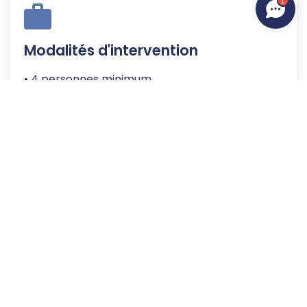
1
Modalités d'intervention
• 4 personnes minimum
• 10 personnes maximum
• Intra sur site
Date et tarif
Sur demande
Demander un devis