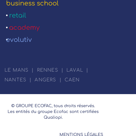
business school
retail
academy
evolutiv
LE MANS
|
RENNES
|
LAVAL
|
NANTES
|
ANGERS
|
CAEN
© GROUPE ECOFAC, tous droits réservés.
Les entités du groupe Ecofac sont certifiées
Qualiopi.
MENTIONS LÉGALES