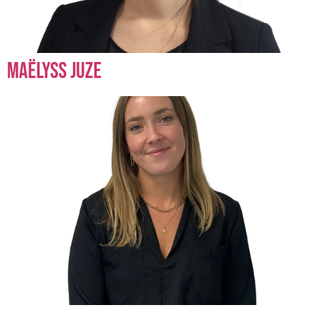
Maëlyss Juze