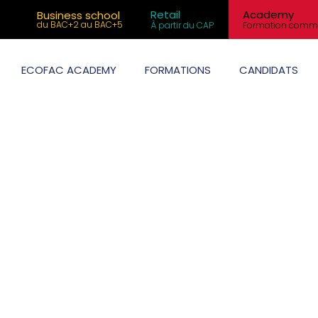
Retail
Academy
Business school
du BAC+2 au BAC+5
À partir du CAP
Formation comme
ECOFAC ACADEMY
FORMATIONS
CANDIDATS