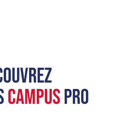
COUVREZ
S
CAMPUS
PRO