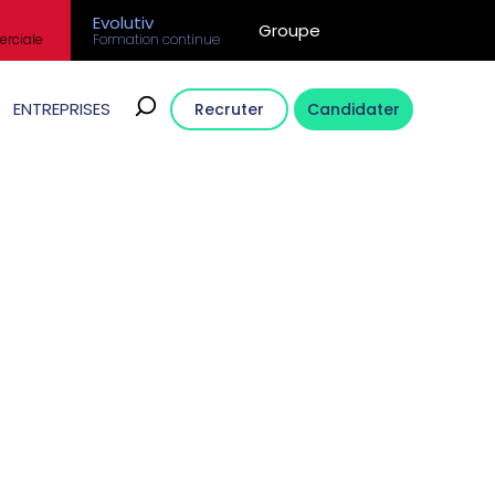
Evolutiv
Groupe
rciale
Formation continue
ENTREPRISES
Recruter
Candidater