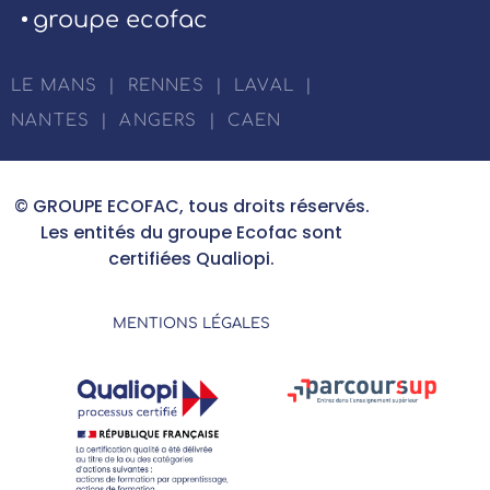
groupe ecofac
LE MANS
|
RENNES
|
LAVAL
|
NANTES
|
ANGERS
|
CAEN
© GROUPE ECOFAC, tous droits réservés.
Les entités du groupe Ecofac sont
certifiées Qualiopi.
MENTIONS LÉGALES