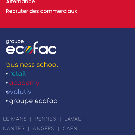
Alternance
Recruter des commerciaux
business school
retail
academy
evolutiv
groupe ecofac
LE MANS
|
RENNES
|
LAVAL
|
NANTES
|
ANGERS
|
CAEN