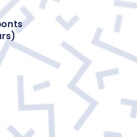
ponts
urs)