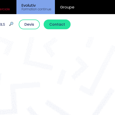
Evolutiv
Groupe
rciale
Formation continue
ILS
Devis
Contact