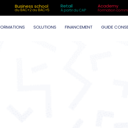
Retail
Academy
Business school
du BAC+2 au BAC+5
À partir du CAP
Formation comme
FORMATIONS
SOLUTIONS
FINANCEMENT
GUIDE CONSE