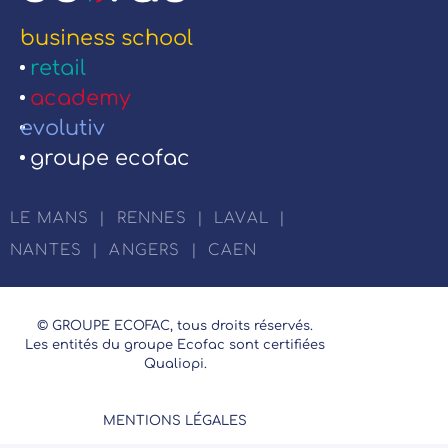
business school
retail
academy
evolutiv
groupe ecofac
LE MANS
|
RENNES
|
LAVAL
|
NANTES
|
ANGERS
|
CAEN
© GROUPE ECOFAC, tous droits réservés.
Les entités du groupe Ecofac sont certifiées
Qualiopi.
MENTIONS LÉGALES