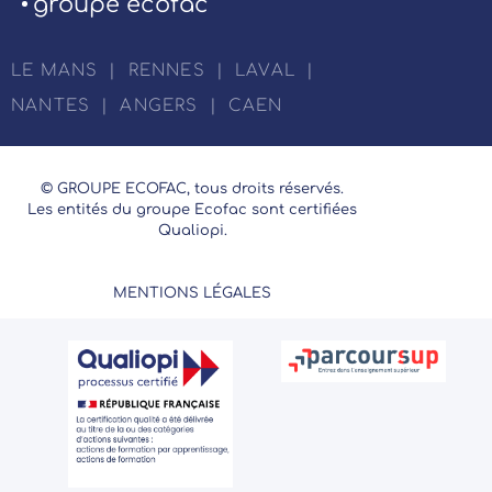
groupe ecofac
LE MANS
|
RENNES
|
LAVAL
|
NANTES
|
ANGERS
|
CAEN
© GROUPE ECOFAC, tous droits réservés.
Les entités du groupe Ecofac sont certifiées
Qualiopi.
MENTIONS LÉGALES