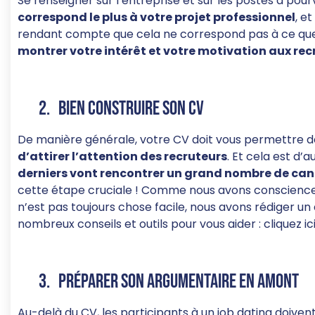
Se renseigner sur l’entreprise et sur les postes à pou
correspond le plus à votre projet professionnel
, e
rendant compte que cela ne correspond pas à ce que 
montrer votre intérêt et votre motivation aux rec
2. Bien construire son CV
De manière générale, votre CV doit vous permettre 
d’attirer l’attention des recruteurs
. Et cela est d’a
derniers vont rencontrer un grand nombre de ca
cette étape cruciale ! Comme nous avons conscience q
n’est pas toujours chose facile, nous avons rédiger un
nombreux conseils et outils pour vous aider : cliquez i
3. Préparer son argumentaire en amont
Au-delà du CV, les participants à un job dating doiven