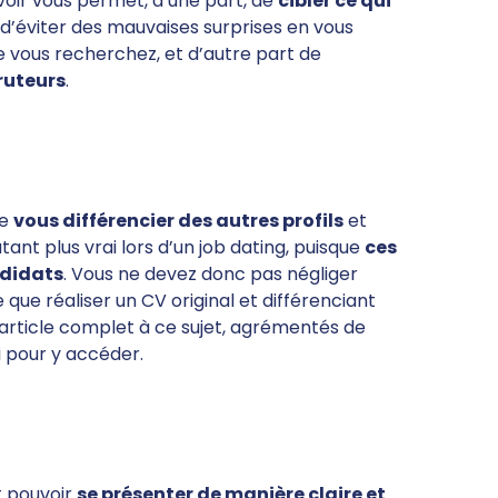
rvoir vous permet, d’une part, de
cibler ce qui
t d’éviter des mauvaises surprises en vous
vous recherchez, et d’autre part de
ruteurs
.
de
vous différencier des autres profils
et
utant plus vrai lors d’un job dating, puisque
ces
ndidats
. Vous ne devez donc pas négliger
ue réaliser un CV original et différenciant
 article complet à ce sujet, agrémentés de
ci pour y accéder.
t pouvoir
se présenter de manière claire et