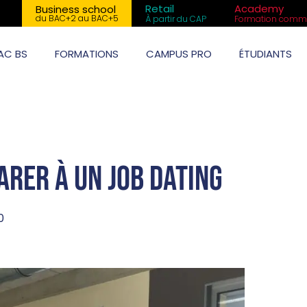
Retail
Academy
Business school
du BAC+2 au BAC+5
À partir du CAP
Formation comme
AC BS
FORMATIONS
CAMPUS PRO
ÉTUDIANTS
arer à un job dating
0