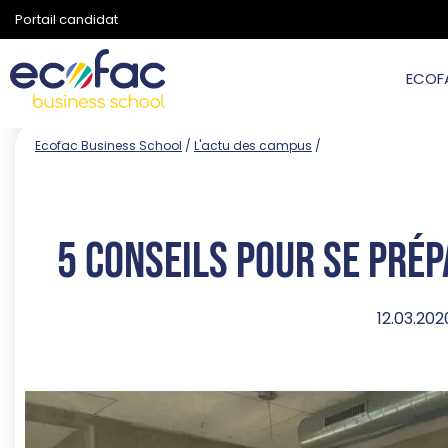
Portail candidat
ECOF
Ecofac Business School
/
L'actu des campus
/
5 conseils pour se prép
12.03.202