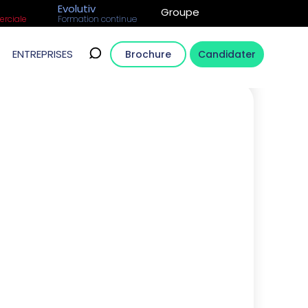
Evolutiv
Groupe
rciale
Formation continue
ENTREPRISES
Brochure
Candidater