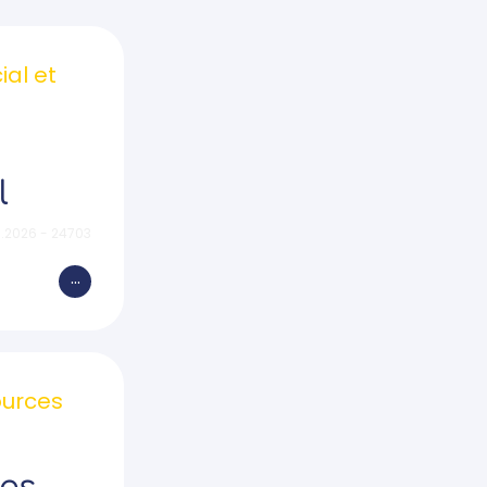
al et
l
.2026 - 24703
...
urces