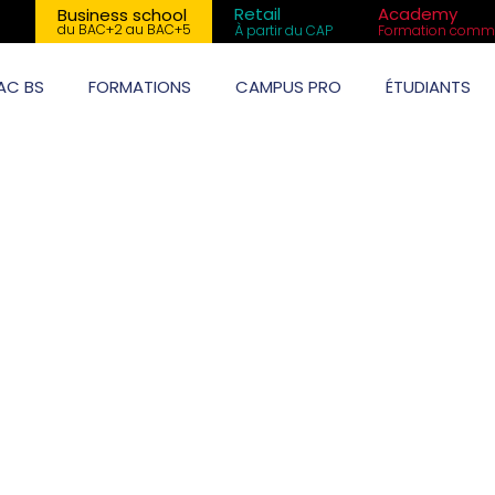
Retail
Academy
Business school
du BAC+2 au BAC+5
À partir du CAP
Formation comme
AC BS
FORMATIONS
CAMPUS PRO
ÉTUDIANTS