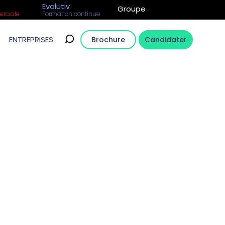
Evolutiv
Groupe
rciale
Formation continue
ENTREPRISES
Brochure
Candidater