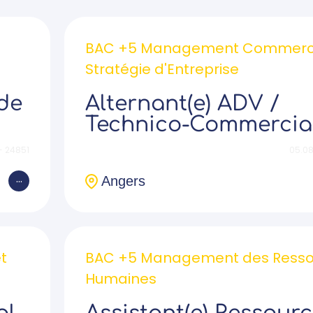
BAC +5 Management Commerci
Stratégie d'Entreprise
de
Alternant(e) ADV /
Technico-Commercia
- 24851
05.08
...
Angers
t
BAC +5 Management des Resso
Humaines