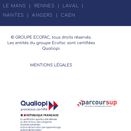
LE MANS
|
RENNES
|
LAVAL
|
NANTES
|
ANGERS
|
CAEN
© GROUPE ECOFAC, tous droits réservés.
Les entités du groupe Ecofac sont certifiées
Qualiopi.
MENTIONS LÉGALES