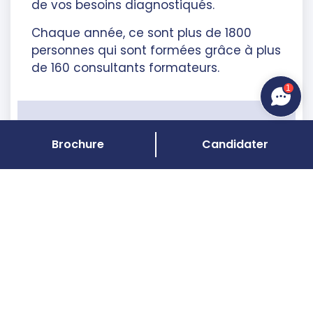
de vos besoins diagnostiqués.
Chaque année, ce sont plus de 1800
personnes qui sont formées grâce à plus
de 160 consultants formateurs.
1
90%
Brochure
Candidater
des personnes ayant suivi la
formation déclarent qu’elles la
recommanderaient à leur entourage
*
* source enquête 2024