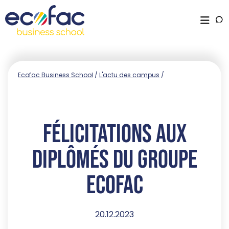
Ecofac Business School
/
L'actu des campus
/
Félicitations aux
diplômés du Groupe
Ecofac
20.12.2023