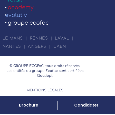
academy
evolutiv
groupe ecofac
LE MANS
|
RENNES
|
LAVAL
|
NANTES
|
ANGERS
|
CAEN
© GROUPE ECOFAC, tous droits réservés.
Les entités du groupe Ecofac sont certifiées
Qualiopi.
MENTIONS LÉGALES
Brochure
Candidater