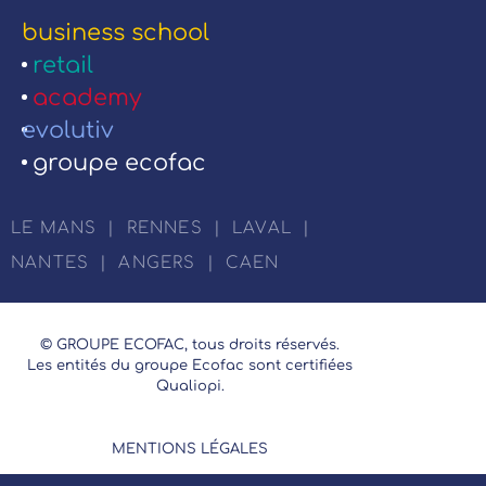
business school
retail
academy
evolutiv
groupe ecofac
LE MANS
|
RENNES
|
LAVAL
|
NANTES
|
ANGERS
|
CAEN
© GROUPE ECOFAC, tous droits réservés.
Les entités du groupe Ecofac sont certifiées
Qualiopi.
MENTIONS LÉGALES