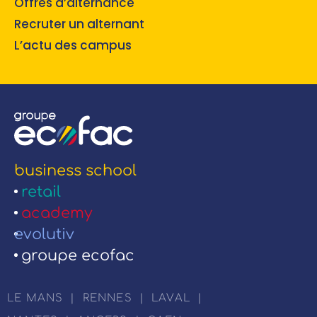
Offres d’alternance
Recruter un alternant
L’actu des campus
business school
retail
academy
evolutiv
groupe ecofac
LE MANS
|
RENNES
|
LAVAL
|