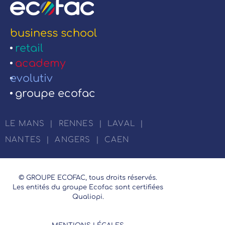
business school
retail
academy
evolutiv
groupe ecofac
LE MANS
|
RENNES
|
LAVAL
|
NANTES
|
ANGERS
|
CAEN
© GROUPE ECOFAC, tous droits réservés.
Les entités du groupe Ecofac sont certifiées
Qualiopi.