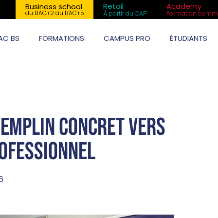
Retail
Academy
Business school
du BAC+2 au BAC+5
À partir du CAP
Formation comme
AC BS
FORMATIONS
CAMPUS PRO
ÉTUDIANTS
tremplin concret vers
rofessionnel
6