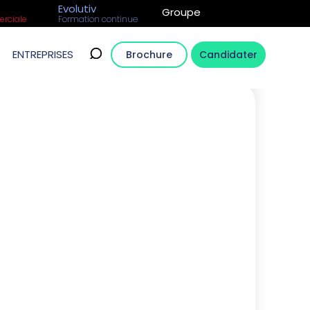
Evolutiv
Groupe
rciale
Formation continue
ENTREPRISES
Brochure
Candidater