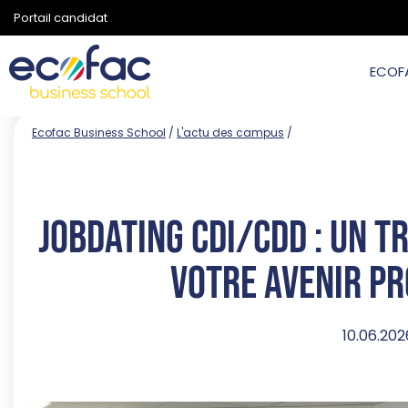
Portail candidat
ECOF
Ecofac Business School
/
L'actu des campus
/
Jobdating CDI/CDD : un 
votre avenir p
10.06.202