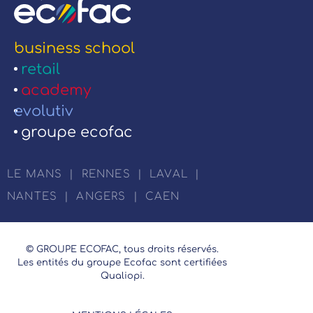
business school
retail
academy
evolutiv
groupe ecofac
LE MANS
|
RENNES
|
LAVAL
|
NANTES
|
ANGERS
|
CAEN
© GROUPE ECOFAC, tous droits réservés.
Les entités du groupe Ecofac sont certifiées
Qualiopi.