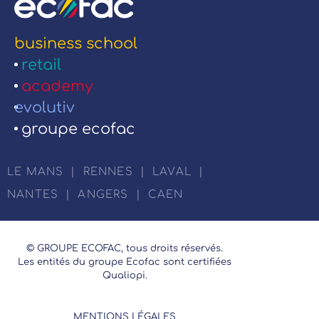
business school
retail
academy
evolutiv
groupe ecofac
LE MANS
|
RENNES
|
LAVAL
|
NANTES
|
ANGERS
|
CAEN
© GROUPE ECOFAC, tous droits réservés.
Les entités du groupe Ecofac sont certifiées
Qualiopi.
MENTIONS LÉGALES