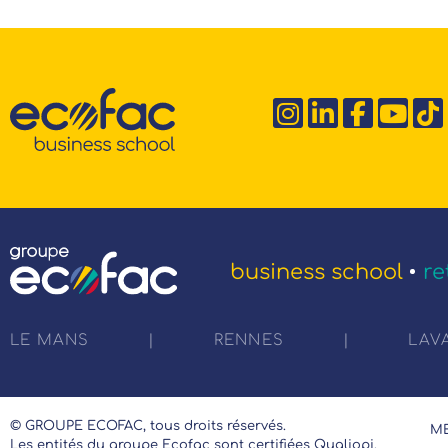
business school
re
LE MANS
|
RENNES
|
LAV
© GROUPE ECOFAC, tous droits réservés.
ME
Les entités du groupe Ecofac sont certifiées Qualiopi.