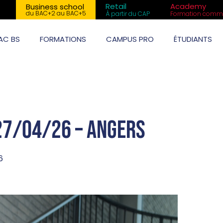
Retail
Academy
Business school
du BAC+2 au BAC+5
À partir du CAP
Formation comme
AC BS
FORMATIONS
CAMPUS PRO
ÉTUDIANTS
27/04/26 – Angers
6