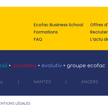
Ecofac Business School
Offres d
Formations
Recruter
FAQ
L’actu 
tail
academy
evolutiv
groupe ecofac
AL
|
NANTES
|
ANGERS
NTIONS LÉGALES