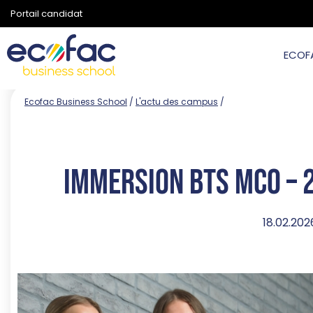
Portail candidat
ECOF
Ecofac Business School
/
L'actu des campus
/
Immersion BTS MCO – 
18.02.202