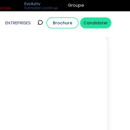
Evolutiv
Groupe
rciale
Formation continue
ENTREPRISES
Brochure
Candidater