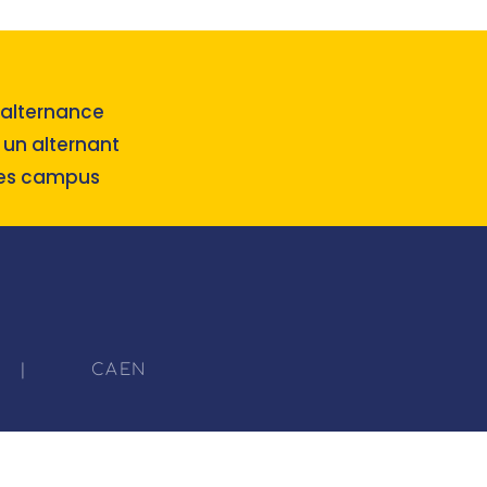
’alternance
 un alternant
des campus
|
CAEN