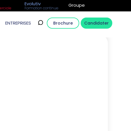
Evolutiv
Groupe
rciale
Formation continue
ENTREPRISES
Brochure
Candidater