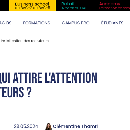
Retail
Academy
Business school
du BAC+2 au BAC+5
À partir du CAP
Formation comme
AC BS
FORMATIONS
CAMPUS PRO
ÉTUDIANTS
re lattention des recruteurs
ui attire l'attention
teurs ?
28.05.2024
Clémentine Thamri