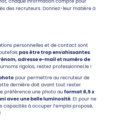
mot, chaque information compte pour
ès des recruteurs. Donnez-leur matière à
ons personnelles et de contact sont
toutefois
pas être trop envahissantes
.
rénom, adresse e-mail et numéro de
surnoms rigolos, restez professionnel.le !
photo
pour permettre au recruteur de
cette dernière doit avant tout rester
 de préférence une photo au
format 6,5 x
uni avec une belle luminosité
. Et pour ne
s capacités à occuper l’emploi proposé,
!