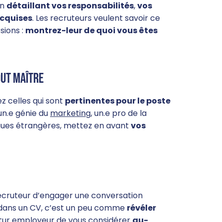
en
détaillant vos responsabilités
,
vos
acquises
. Les recruteurs veulent savoir ce
sions :
montrez-leur de quoi vous êtes
out maître
z celles qui sont
pertinentes pour le poste
un.e génie du
marketing
, un.e pro de la
ngues étrangères, mettez en avant
vos
 recruteur d’engager une conversation
t dans un CV, c’est un peu comme
révéler
utur employeur de vous considérer
au-