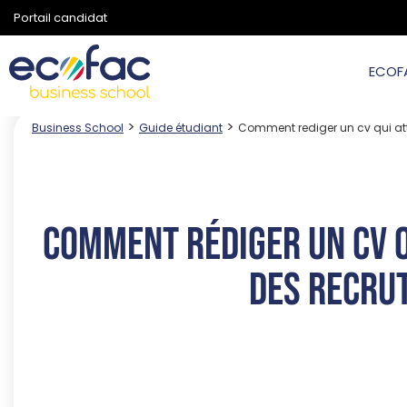
Portail candidat
ECOF
>
>
Business School
Guide étudiant
Comment rediger un cv qui atti
Comment rédiger un CV q
des recru