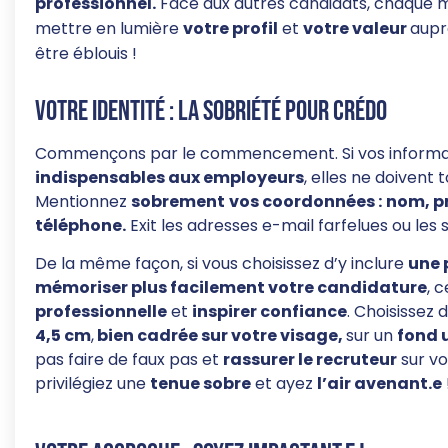
professionnel.
Face aux autres candidats, chaque 
mettre en lumière
votre profil
et
votre valeur
aupr
être éblouis !
Votre identité : la sobriété pour crédo
Commençons par le commencement. Si vos informati
indispensables aux employeurs
, elles ne doivent 
Mentionnez
sobrement
vos coordonnées :
nom, p
téléphone.
Exit les adresses e-mail farfelues ou les 
De la même façon, si vous choisissez d’y inclure
une 
mémoriser plus facilement votre candidature
, 
professionnelle
et
inspirer confiance
. Choisissez
4,5 cm
,
bien cadrée sur votre visage,
sur un
fond 
pas faire de faux pas et
rassurer le recruteur
sur vo
privilégiez une
tenue sobre
et ayez
l’air avenant.e