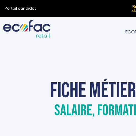
B
Portail candidat
d
ECOF
fiche métier
Salaire, format