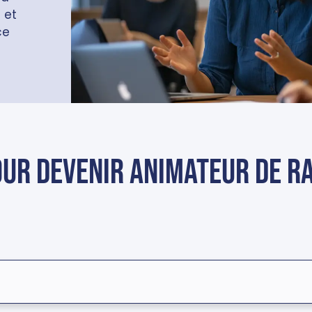
 et
ce
ur devenir animateur de r