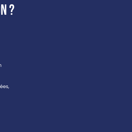
n ?
n
ées,