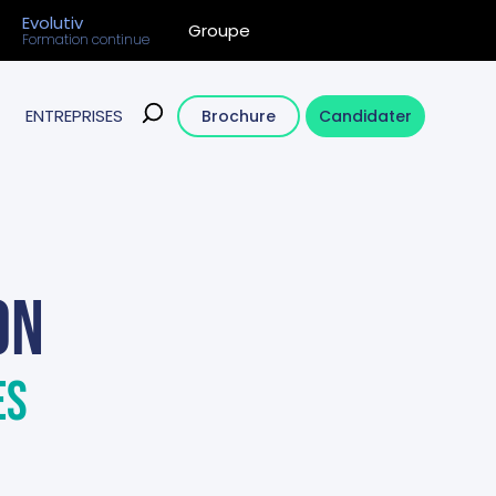
Evolutiv
Groupe
Formation continue
ENTREPRISES
Brochure
Candidater
on
es