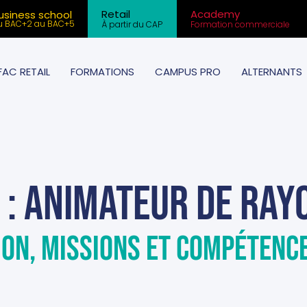
Retail
Academy
usiness school
u BAC+2 au BAC+5
À partir du CAP
Formation commerciale
AC RETAIL
FORMATIONS
CAMPUS PRO
ALTERNANTS
 : Animateur de ray
ion, missions et compétenc