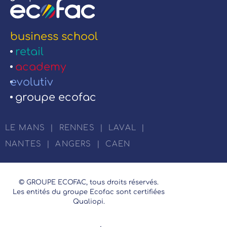
business school
retail
academy
evolutiv
groupe ecofac
LE MANS
|
RENNES
|
LAVAL
|
NANTES
|
ANGERS
|
CAEN
© GROUPE ECOFAC, tous droits réservés.
Les entités du groupe Ecofac sont certifiées
Qualiopi.