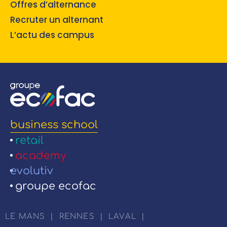
Offres d’alternance
Recruter un alternant
L’actu des campus
business school
retail
academy
evolutiv
groupe ecofac
LE MANS
|
RENNES
|
LAVAL
|