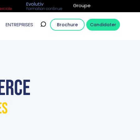
Evolutiv
Groupe
rciale
Formation continue
ENTREPRISES
Brochure
Candidater
erce
es