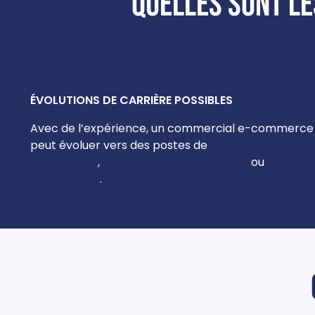
Quelles sont le
ÉVOLUTIONS DE CARRIÈRE POSSIBLES
Avec de l’expérience, un commercial e-commerce
peut évoluer vers des postes de
manager
commercial
,
responsable e‑commerce
ou
chef de
projet digital
.