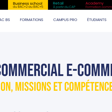
Retail
Academy
Business school
du BAC+2 au BAC+5
À partir du CAP
Formation comme
AC BS
FORMATIONS
CAMPUS PRO
ÉTUDIANTS
: commercial e-comm
ion, missions et compétenc