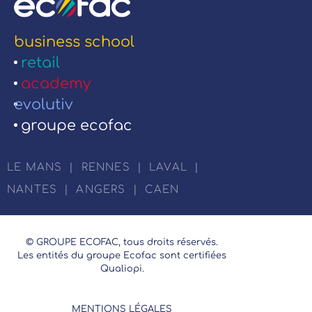
business school
retail
academy
evolutiv
groupe ecofac
LE MANS
|
RENNES
|
LAVAL
|
NANTES
|
ANGERS
|
CAEN
© GROUPE ECOFAC, tous droits réservés.
Les entités du groupe Ecofac sont certifiées
Qualiopi.
MENTIONS LÉGALES