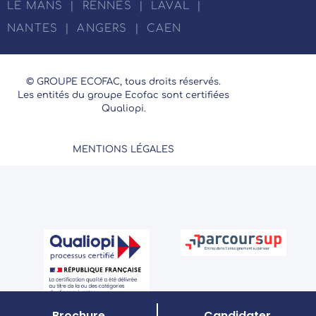
LE MANS
|
RENNES
|
LAVAL
|
NANTES
|
ANGERS
|
CAEN
© GROUPE ECOFAC, tous droits réservés.
Les entités du groupe Ecofac sont certifiées
Qualiopi.
MENTIONS LÉGALES
Brochure
Candidater