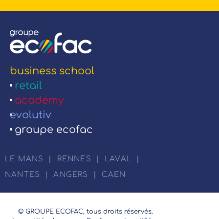
business school
retail
academy
evolutiv
groupe ecofac
LE MANS
|
RENNES
|
LAVAL
|
NANTES
|
ANGERS
|
CAEN
© GROUPE ECOFAC, tous droits réservés.