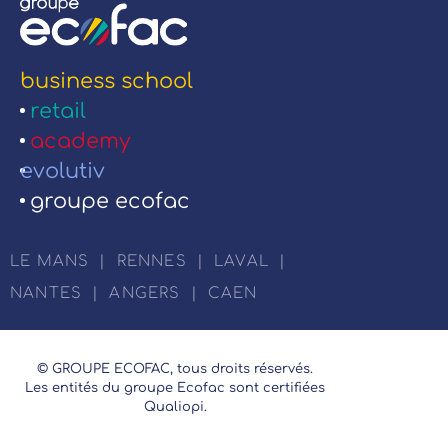
business school
retail
academy
evolutiv
groupe ecofac
LE MANS
|
RENNES
|
LAVAL
|
NANTES
|
ANGERS
|
CAEN
© GROUPE ECOFAC, tous droits réservés.
Les entités du groupe Ecofac sont certifiées
Qualiopi.