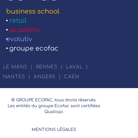
business school
retail
academy
evolutiv
groupe ecofac
LE MANS
|
RENNES
|
LAVAL
|
NANTES
|
ANGERS
|
CAEN
© GROUPE ECOFAC, tous droits réservés.
Les entités du groupe Ecofac sont certifiées
Qualiopi.
MENTIONS LÉGALES