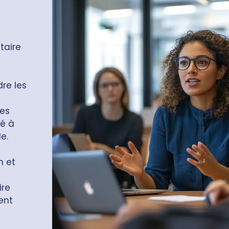
taire
re les
des
é à
e.
n et
ire
ent