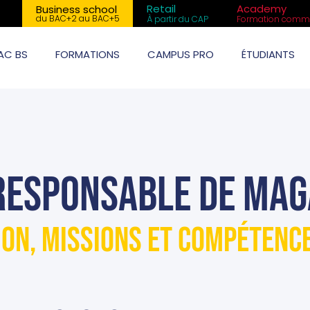
Retail
Academy
Business school
du BAC+2 au BAC+5
À partir du CAP
Formation comme
AC BS
FORMATIONS
CAMPUS PRO
ÉTUDIANTS
 Responsable de mag
ion, missions et compétenc