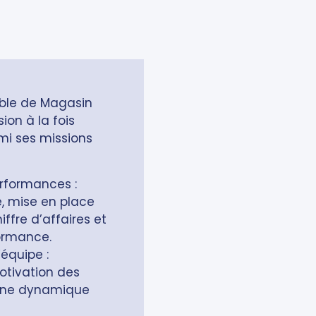
able de Magasin
ion à la fois
rmi ses missions
rformances :
e, mise en place
iffre d’affaires et
formance.
équipe :
otivation des
 une dynamique