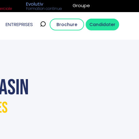
Evolutiv
Groupe
rciale
Formation continue
ENTREPRISES
Brochure
Candidater
asin
es