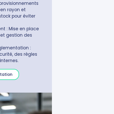
pprovisionnements
 en rayon et
tock pour éviter
ent : Mise en place
 et gestion des
glementation :
urité, des règles
internes.
tation