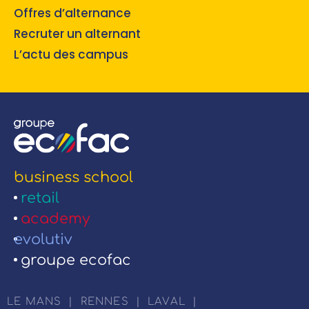
Offres d’alternance
Recruter un alternant
L’actu des campus
business school
retail
academy
evolutiv
groupe ecofac
LE MANS
|
RENNES
|
LAVAL
|