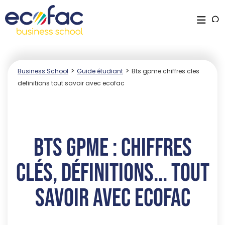
>
>
Business School
Guide étudiant
Bts gpme chiffres cles
definitions tout savoir avec ecofac
BTS GPME : chiffres
clés, définitions... tout
savoir avec Ecofac