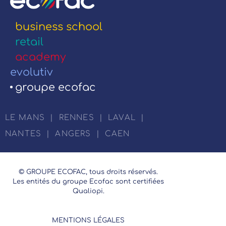
business school
retail
academy
evolutiv
groupe ecofac
LE MANS
|
RENNES
|
LAVAL
|
NANTES
|
ANGERS
|
CAEN
© GROUPE ECOFAC, tous droits réservés.
Les entités du groupe Ecofac sont certifiées
Qualiopi.
MENTIONS LÉGALES