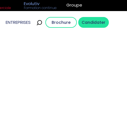
Evolutiv
Groupe
rciale
Formation continue
ENTREPRISES
Brochure
Candidater