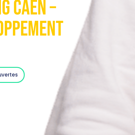
g Caen –
loppement
uvertes