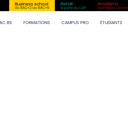
Retail
Academy
Business school
du BAC+2 au BAC+5
À partir du CAP
Formation comme
AC BS
FORMATIONS
CAMPUS PRO
ÉTUDIANTS