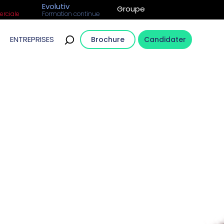
Evolutiv
Groupe
rciale
Formation continue
ENTREPRISES
Brochure
Candidater