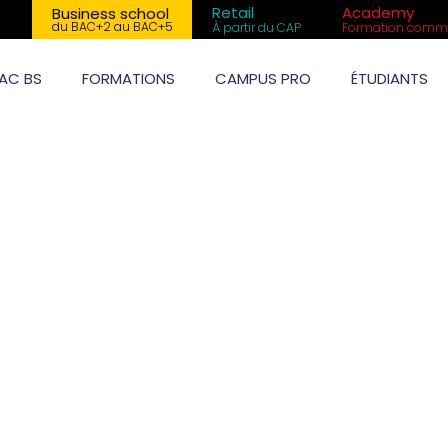
Retail
Academy
Business school
du BAC+2 au BAC+5
À partir du CAP
Formation comme
AC BS
FORMATIONS
CAMPUS PRO
ÉTUDIANTS