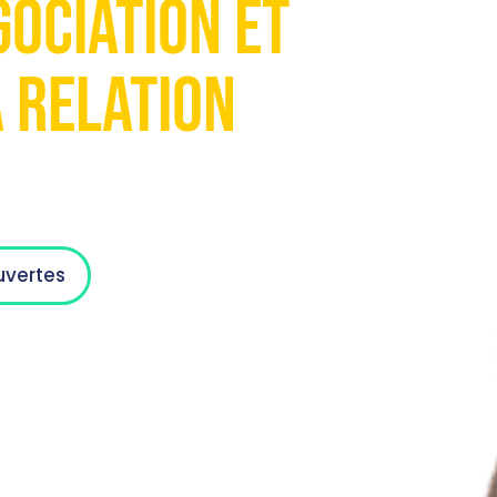
gociation et
a Relation
uvertes