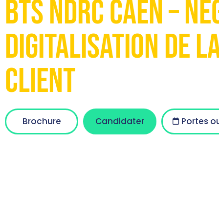
BTS NDRC Caen – Né
Digitalisation de l
Client
Brochure
Candidater
Portes o