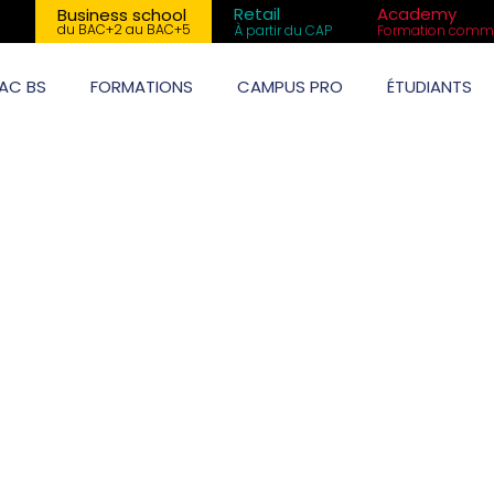
Retail
Academy
Business school
du BAC+2 au BAC+5
À partir du CAP
Formation comme
AC BS
FORMATIONS
CAMPUS PRO
ÉTUDIANTS