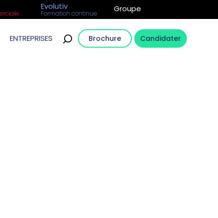
Evolutiv
Groupe
rciale
Formation continue
ENTREPRISES
Brochure
Candidater