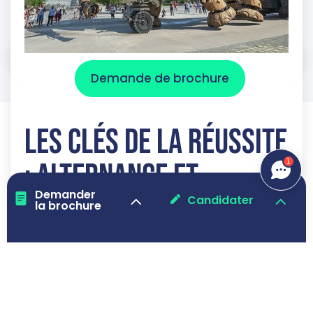
Demande de brochure
Les clés de la réussite
1
: alternance et
Demander
accompagnement
Candidater
la brochure
personnalisé
Notre
BTS Négociation et Digitalisation de la
Relation Client
repose sur un modèle